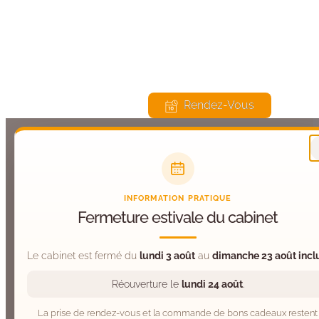
675 Route du Château, 74570 Groisy
Lu, Ma, Je, Ve : 9h – 20h | Me, Sa : 9h – 13h00
Rendez-Vous
INFORMATION PRATIQUE
Fermeture estivale du cabinet
Le cabinet est fermé du
lundi 3 août
au
dimanche 23 août incl
Réouverture le
lundi 24 août
.
La prise de rendez-vous et la commande de bons cadeaux restent