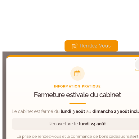
675 Route du Château, 74570 Groisy
Lu, Ma, Je, Ve : 9h – 20h | Me, Sa : 9h – 13h00
Rendez-Vous
INFORMATION PRATIQUE
Fermeture estivale du cabinet
Le cabinet est fermé du
lundi 3 août
au
dimanche 23 août incl
Réouverture le
lundi 24 août
.
La prise de rendez-vous et la commande de bons cadeaux restent