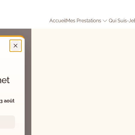
sy
Lu, Ma, Je, Ve : 9h – 20h | Me, Sa : 9h – 13h00
Accueil
Mes Prestations
Qui Suis-Je
net
3 août