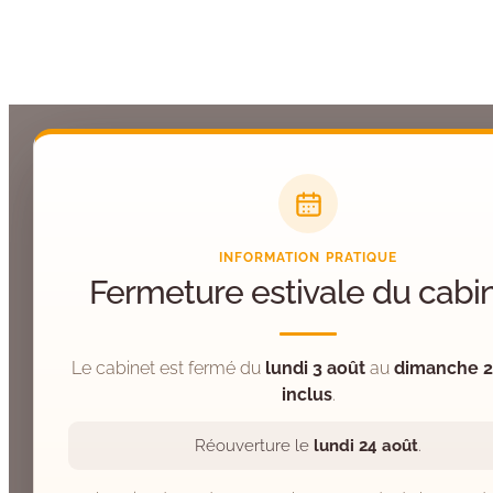
675 Route du Château, 74570 Groi
INFORMATION PRATIQUE
Fermeture estivale du cabi
Le cabinet est fermé du
lundi 3 août
au
dimanche 2
inclus
.
Réouverture le
lundi 24 août
.