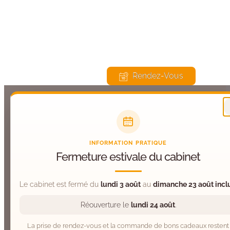
675 Route du Château, 74570 Groisy
Lu, Ma, Je, Ve : 9h – 20h | Me, Sa : 9h – 13h00
Rendez-Vous
INFORMATION PRATIQUE
Fermeture estivale du cabinet
Le cabinet est fermé du
lundi 3 août
au
dimanche 23 août incl
Réouverture le
lundi 24 août
.
La prise de rendez-vous et la commande de bons cadeaux restent