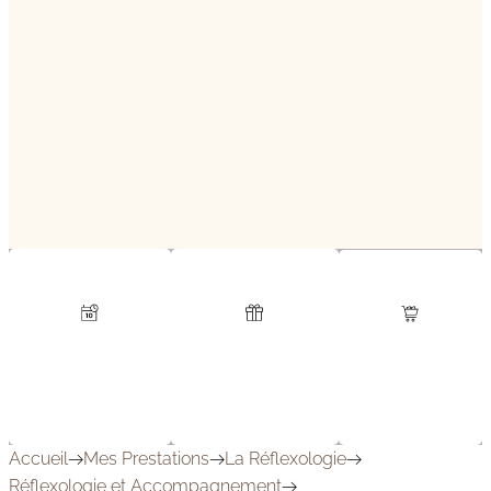
A Venir…
Rendez-
Bons
Boutique
Vous
Cadeaux
Accueil
Mes Prestations
La Réflexologie
Réflexologie et Accompagnement